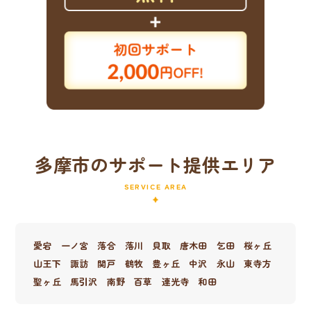
多摩市のサポート提供エリア
SERVICE AREA
愛宕
一ノ宮
落合
落川
貝取
唐木田
乞田
桜ヶ丘
山王下
諏訪
関戸
鶴牧
豊ヶ丘
中沢
永山
東寺方
聖ヶ丘
馬引沢
南野
百草
連光寺
和田