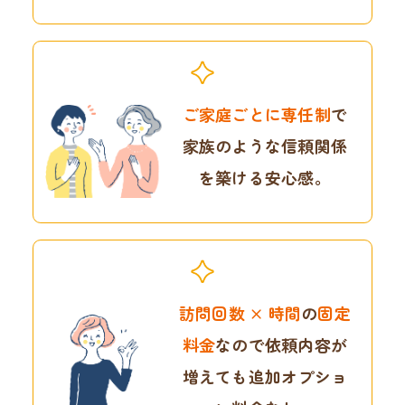
ご家庭ごとに専任制
で
家族のような信頼関係
を
築ける安心感。
訪問回数 × 時間
の
固定
料金
なので
依頼内容が
増えても
追加オプショ