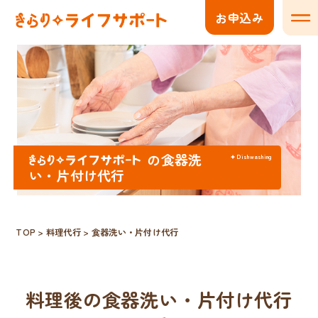
お申込み
メニ
の食器洗
Dishwashing
い・片付け代行
TOP
>
料理代行
>
食器洗い・片付け代行
料理後の食器洗い・片付け代行