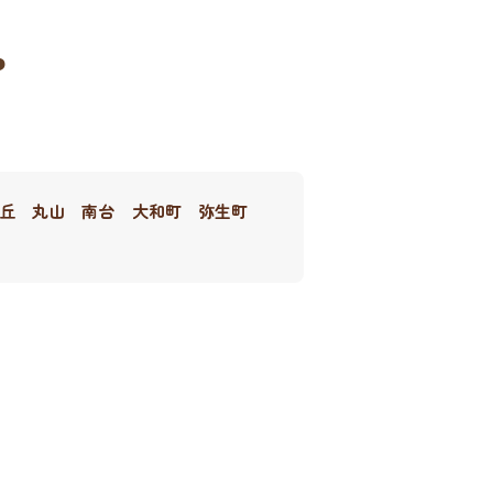
ア
丘
丸山
南台
大和町
弥生町