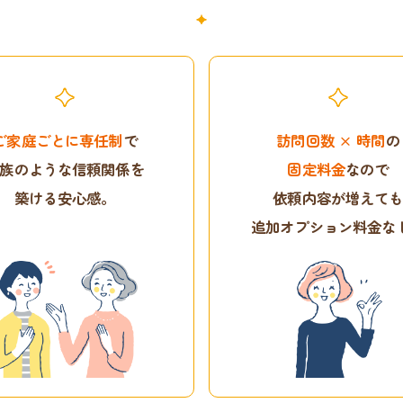
ご家庭ごとに専任制
で
訪問回数 × 時間
の
族のような信頼関係を
固定料金
なので
築ける安心感。
依頼内容が増えて
追加オプション料金な