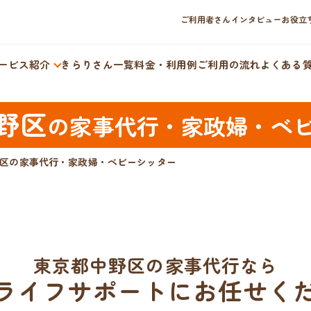
ご利用者さんインタビュー
お役立
ービス紹介
きらりさん一覧
料金・利用例
ご利用の流れ
よくある
野区
の
家事代行・家政婦・ベ
区の家事代行・家政婦・ベビーシッター
東京都中野区の家事代行なら
ライフサポートにお任せく