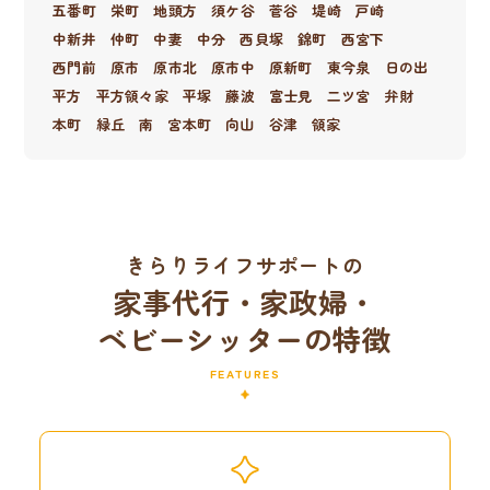
五番町
栄町
地頭方
須ケ谷
菅谷
堤崎
戸崎
中新井
仲町
中妻
中分
西貝塚
錦町
西宮下
西門前
原市
原市北
原市中
原新町
東今泉
日の出
平方
平方領々家
平塚
藤波
富士見
二ツ宮
弁財
本町
緑丘
南
宮本町
向山
谷津
領家
きらりライフサポートの
家事代行・家政婦・
ベビーシッターの特徴
FEATURES