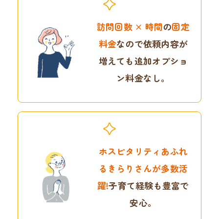
訪問回数 × 時間
の
固定
料金
なので
依頼内容が
増えても
追加オプショ
ン料金なし。
ホスピタリティあふれ
る
きらりさんが多数活
躍!
子育て経験も豊富で
安心。