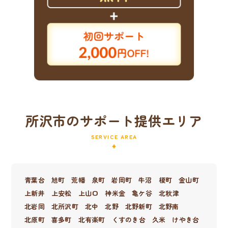
所沢市のサポート提供エリア
SERVICE AREA
青葉台
旭町
荒幡
泉町
岩岡町
牛沼
榎町
金山町
上新井
上安松
上山口
神米金
亀ケ谷
北秋津
北岩岡
北所沢町
北中
北野
北野新町
北野南
北原町
喜多町
北有楽町
くすのき台
久米
けやき台