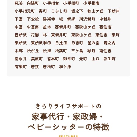
糀谷
向陽町
小手指台
小手指町
小手指南
小手指元町
寿町
こぶし町
坂之下
狭山ケ丘
下新井
下富
下安松
勝楽寺
城
新郷
所沢新町
中新井
中富
中富南
並木
西新井町
西狭山ケ丘
西住吉
西所沢
花園
林
東新井町
東狭山ケ丘
東住吉
東町
東所沢
東所沢和田
日比田
日吉町
星の宮
堀之内
本郷
松が丘
松郷
松葉町
三ケ島
緑町
南住吉
南永井
美原町
宮本町
御幸町
元町
山口
弥生町
有楽町
若狭
若松町
和ケ原
きらりライフサポートの
家事代行・家政婦・
ベビーシッターの特徴
FEATURES