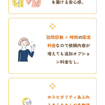
を
築ける安心感。
訪問回数 × 時間
の
固定
料金
なので
依頼内容が
増えても
追加オプショ
ン料金なし。
ホスピタリティあふれ
る
きらりさんが多数活