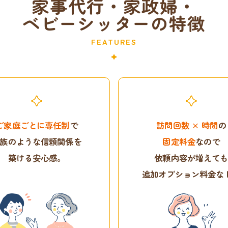
家事代行・家政婦・
ベビーシッターの特徴
FEATURES
ご家庭ごとに専任制
で
訪問回数 × 時間
の
族のような信頼関係を
固定料金
なので
築ける安心感。
依頼内容が増えて
追加オプション料金な