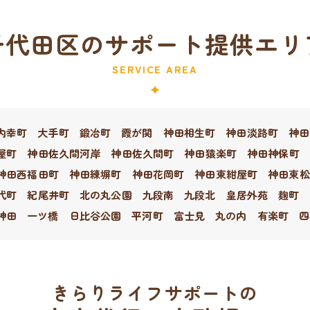
千代田区のサポート提供エリ
SERVICE AREA
内幸町
大手町
鍛冶町
霞が関
神田相生町
神田淡路町
神田
屋町
神田佐久間河岸
神田佐久間町
神田猿楽町
神田神保町
神田西福田町
神田練塀町
神田花岡町
神田東紺屋町
神田東松
代町
紀尾井町
北の丸公園
九段南
九段北
皇居外苑
麹町
神田
一ツ橋
日比谷公園
平河町
富士見
丸の内
有楽町
四
きらりライフサポートの