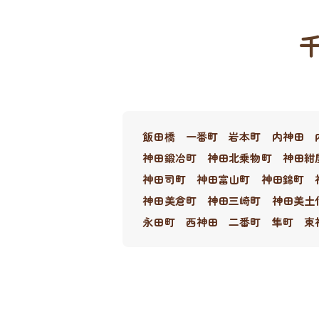
飯田橋
一番町
岩本町
内神田
神田鍛冶町
神田北乗物町
神田紺
神田司町
神田富山町
神田錦町
神田美倉町
神田三崎町
神田美土
永田町
西神田
二番町
隼町
東