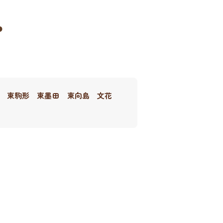
ア
東駒形
東墨田
東向島
文花