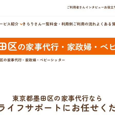
ご利用者さんインタビュー
お役立
ービス紹介
きらりさん一覧
料金・利用例
ご利用の流れ
よくある
田区
の
家事代行・家政婦・ベ
区の家事代行・家政婦・ベビーシッター
東京都墨田区の家事代行なら
ライフサポートにお任せく