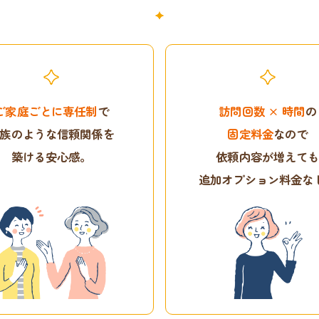
ご家庭ごとに専任制
で
訪問回数 × 時間
の
族のような信頼関係を
固定料金
なので
築ける安心感。
依頼内容が増えて
追加オプション料金な