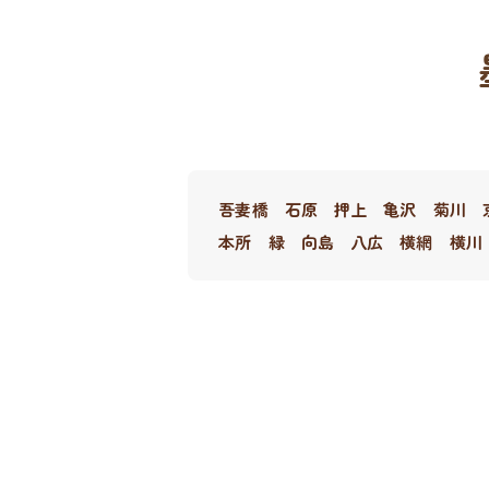
吾妻橋
石原
押上
亀沢
菊川
本所
緑
向島
八広
横網
横川