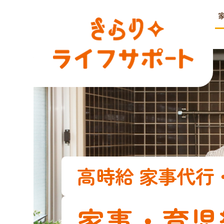
高時給 家事代行
家事・育児