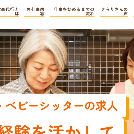
家事代行と
お仕事内
仕事を始めるまでの
きらりさんの
は
容
流れ
声
・ベビーシッターの求人
経験を活かして