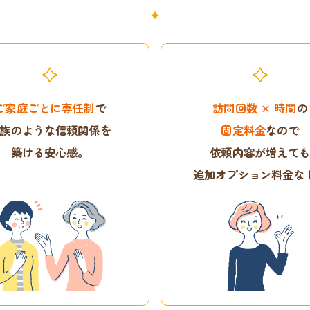
ご家庭ごとに専任制
で
訪問回数 × 時間
の
族のような信頼関係を
固定料金
なので
築ける安心感。
依頼内容が増えて
追加オプション料金な