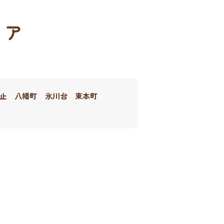
リア
止
八幡町
氷川台
東本町