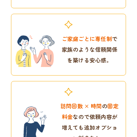
ご家庭ごとに専任制
で
家族のような信頼関係
を
築ける安心感。
訪問回数 × 時間
の
固定
料金
なので
依頼内容が
増えても
追加オプショ