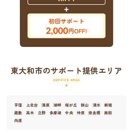
東大和市のサポート提供エリア
SERVICE AREA
芋窪
上北台
清原
湖畔
桜が丘
狭山
清水
新堀
蔵敷
高木
立野
多摩湖
中央
仲原
奈良橋
南街
向原