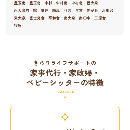
豊玉南
豊玉北
中村
中村南
中村北
西大泉
西大泉町
錦
貫井
練馬
羽沢
早宮
光が丘
氷川台
東大泉
富士見台
平和台
南大泉
南田中
三原台
谷原
きらりライフサポートの
家事代行・家政婦・
ベビーシッターの特徴
FEATURES