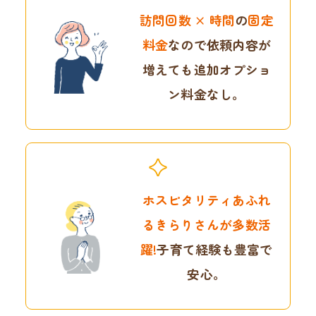
訪問回数 × 時間
の
固定
料金
なので
依頼内容が
増えても
追加オプショ
ン料金なし。
ホスピタリティあふれ
る
きらりさんが多数活
躍!
子育て経験も豊富で
安心。