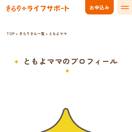
お申込み
メニ
TOP
>
きらりさん一覧
>
ともよママ
ともよママのプロフィール