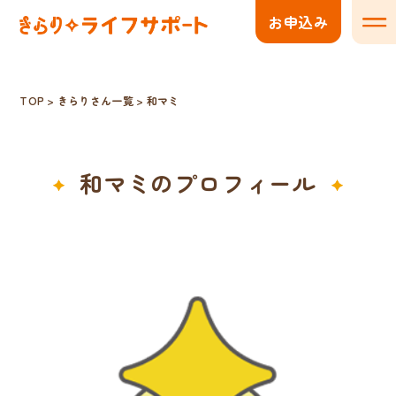
お申込み
メニ
TOP
>
きらりさん一覧
>
和マミ
和マミのプロフィール