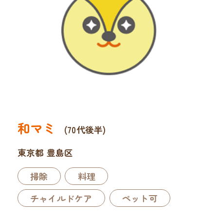
和マミ
(70代後半)
東京都 豊島区
掃除
料理
チャイルドケア
ペット可