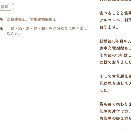
掃除
食べることと食
格
二級建築士、宅地建物取引士
アルコール、料
おります。
味
「食・酒・器・住・旅」を自分なりに拘り楽し
むこと。
結婚後10年目の3
途中充電期間も
その後の10年
に就ておりまし
そして古希超え
乳幼児を通して
した。
最も長く携わり
部屋の片付け方
お部屋の設え方