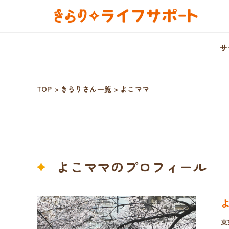
サ
TOP
>
きらりさん一覧
>
よこママ
よこママのプロフィール
東