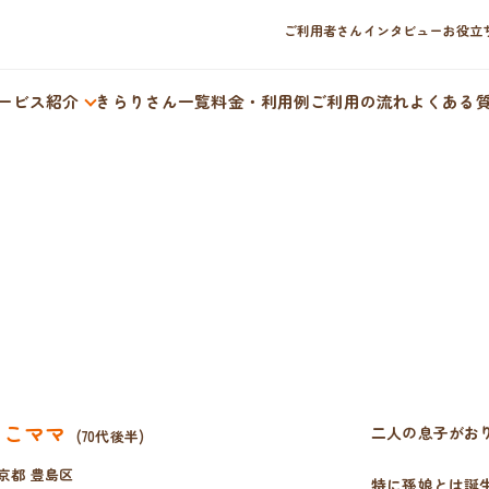
ご利用者さんインタビュー
お役立
ービス紹介
きらりさん一覧
料金・利用例
ご利用の流れ
よくある
よこママ
二人の息子がお
(70代後半)
京都 豊島区
特に孫娘とは誕生