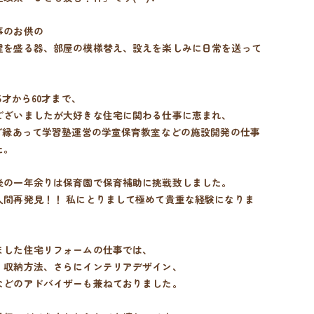
事のお供の
理を盛る器、部屋の模様替え、設えを楽しみに日常を送って
5才から60才まで、
ございましたが大好きな住宅に関わる仕事に恵まれ、
はご縁あって学習塾運営の学童保育教室などの施設開発の仕事
た。
後の一年余りは保育園で保育補助に挑戦致しました。
人間再発見！！ 私にとりまして極めて貴重な経験になりま
ました住宅リフォームの仕事では、
、収納方法、さらにインテリアデザイン、
などのアドバイザーも兼ねておりました。