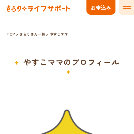
お申込み
メニ
TOP
>
きらりさん一覧
>
やすこママ
やすこママのプロフィール