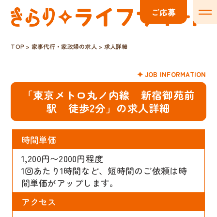
ご応募
TOP
>
家事代行・家政婦の求人
>
求人詳細
JOB INFORMATION
「東京メトロ丸ノ内線 新宿御苑前
駅 徒歩2分」の求人詳細
時間単価
1,200円〜2000円程度
1回あたり1時間など、短時間のご依頼は時
間単価がアップします。
アクセス