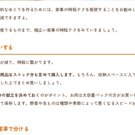
神的なゆとりを作るためには、家事の時短テクを駆使することをお勧め
削減できますよ。
を借りるものまで、幅広い家事の時短テクをみていきましょう。
いする
数が減り、時短に繋がります。
活用品はストック分も含めて購入します。
もちろん、収納スペースに入
算した上でまとめ買いしましょう。
分の献立を決めておく
のがポイント。お肉は大容量パックの方がお買い
して保存します。野菜や生ものは種類や季節によって悪くなるスピード
家事で分ける