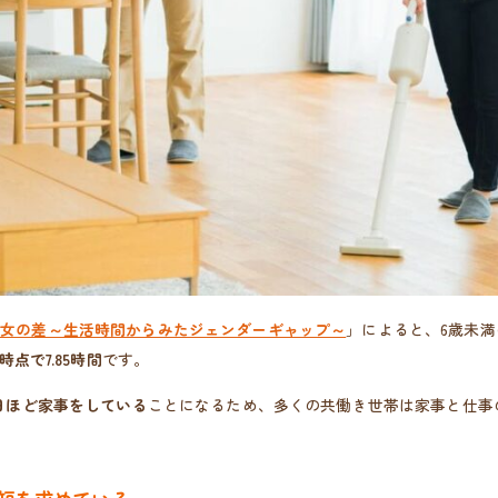
男女の差～生活時間からみたジェンダーギャップ～
」によると、6歳未満
年時点で7.85時間
です。
0日ほど家事をしている
ことになるため、多くの共働き世帯は家事と仕事