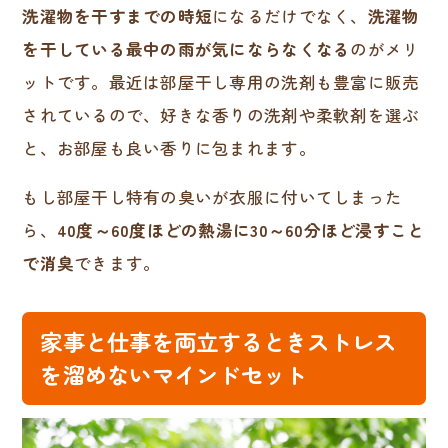
洗濯物を干すまでの時短
になるだけでなく、
洗濯物
を干している最中の雨が気にならなくなる
のがメリ
ットです。最近は部屋干し専用の洗剤も豊富に販売
されているので、好きな香りの洗剤や柔軟剤を選ぶ
と、お部屋も良い香りに包まれます。
もし部屋干し特有の臭いが衣服に付いてしまった
ら、
40度～60度ほどの熱湯に30～60分ほど浸すこと
で消臭
できます。
家事と仕事を両立するときストレス
を溜めないマインドセット