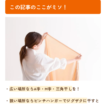
この記事のここがミソ！
・
広い場所ならA字・M字・三角干し
を！
・
狭い場所ならピンチハンガーでジグザクに
干すと