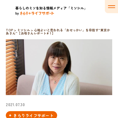
TOP
>
ミソシル
>
心地よいと思われる「おせっかい」を目指す“東京か
あさん”【お母さんレポート#１】
2021.07.30
きらりライフサポート