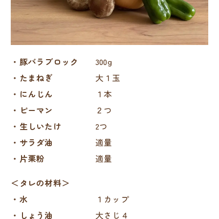
・豚バラブロック
300g
・たまねぎ
大１玉
・にんじん
１本
・ピーマン
２つ
・生しいたけ
2つ
・サラダ油
適量
・片栗粉
適量
＜タレの材料＞
・水
１カップ
・しょう油
大さじ４