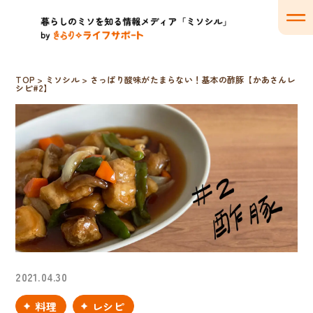
TOP
>
ミソシル
>
さっぱり酸味がたまらない！基本の酢豚【かあさんレ
シピ#2】
2021.04.30
料理
レシピ